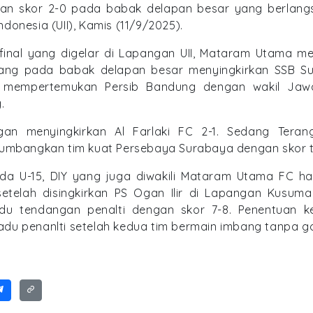
gan skor 2-0 pada babak delapan besar yang berlang
Indonesia (UII), Kamis (11/9/2025).
inal yang digelar di Lapangan UII, Mataram Utama m
yang pada babak delapan besar menyingkirkan SSB S
ya mempertemukan Persib Bandung dengan wakil Jaw
.
ngan menyingkirkan Al Farlaki FC 2-1. Sedang Tera
mbangkan tim kuat Persebaya Surabaya dengan skor ti
da U-15, DIY yang juga diwakili Mataram Utama FC ha
etelah disingkirkan PS Ogan Ilir di Lapangan Kusum
adu tendangan penalti dengan skor 7-8. Penentuan 
 adu penanlti setelah kedua tim bermain imbang tanpa go