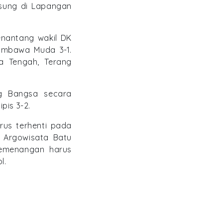
sung di Lapangan
enantang wakil DK
umbawa Muda 3-1.
a Tengah, Terang
ng Bangsa secara
pis 3-2.
rus terhenti pada
a Argowisata Batu
kemenangan harus
l.