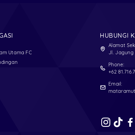
GASI
HUBUNGI K
Alamat Sek
am Utama FC
Jl. Jagung
ndingan
Phone:
+62 81.716.
Email:
mataramu