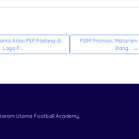
ama Atasi PSP Padang di
PSIM Promosi, Mataram 
Laga P...
Bang... →
Mataram Utama Football Academy