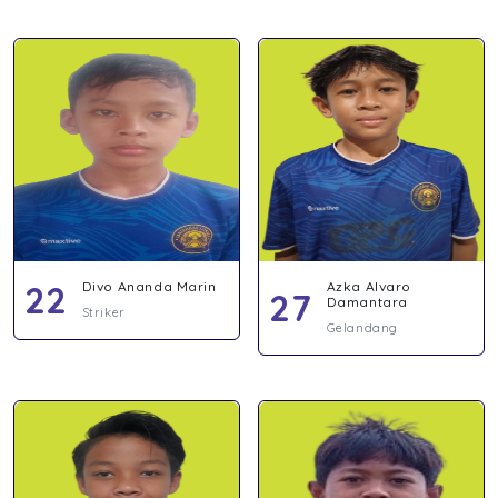
22
Divo Ananda Marin
Azka Alvaro
27
Damantara
Striker
Gelandang