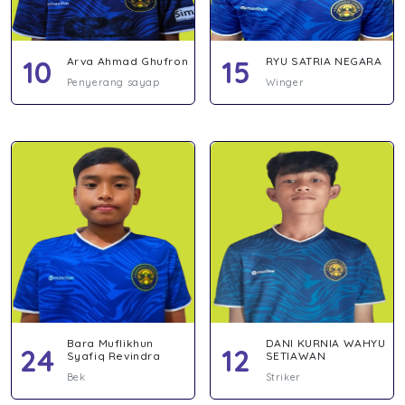
10
Arva Ahmad Ghufron
15
RYU SATRIA NEGARA
Penyerang sayap
Winger
Bara Muflikhun
DANI KURNIA WAHYU
24
12
Syafiq Revindra
SETIAWAN
Bek
Striker