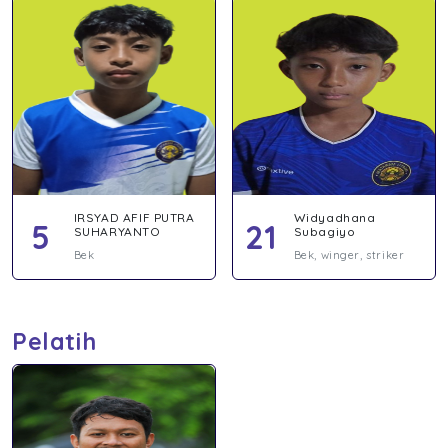
IRSYAD AFIF PUTRA
Widyadhana
5
21
SUHARYANTO
Subagiyo
Bek
Bek, winger, striker
Pelatih