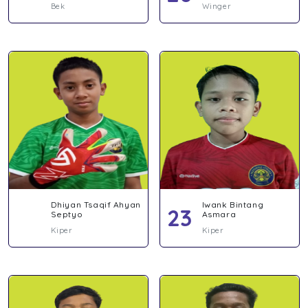
Bek
Winger
Dhiyan Tsaqif Ahyan
Iwank Bintang
23
Septyo
Asmara
Kiper
Kiper