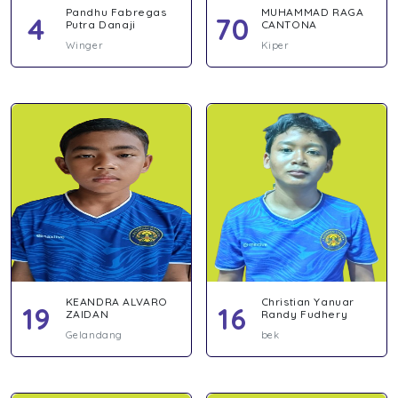
Pandhu Fabregas
MUHAMMAD RAGA
4
70
Putra Danaji
CANTONA
Winger
Kiper
KEANDRA ALVARO
Christian Yanuar
19
16
ZAIDAN
Randy Fudhery
Gelandang
bek