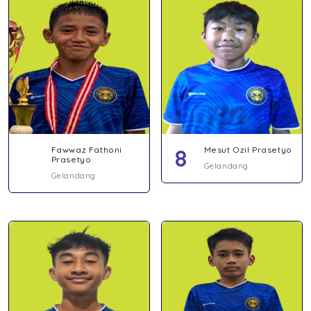
Fawwaz Fathoni
8
Mesut Ozil Prasetyo
Prasetyo
Gelandang
Gelandang