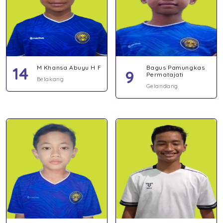
14
M Khansa Abuyu H F
Bagus Pamungkas
9
Permatajati
Belakang
Gelandang