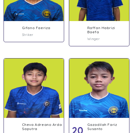
Gifano Faeriza
Raffan Habrizi
Baefa
Striker
Winger
Cheva Adreano Arda
Gazadilah Fariz
20
Saputra
Susanto