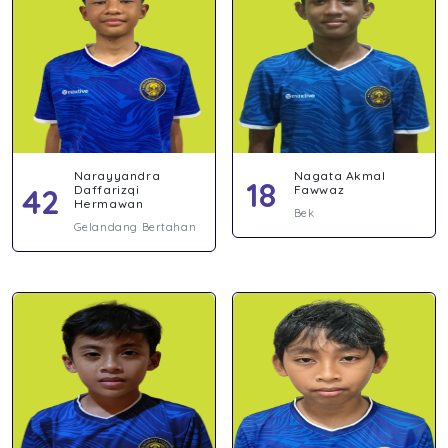
Narayyandra
Nagata Akmal
18
42
Daffarizqi
Fawwaz
Hermawan
Bek
Gelandang Bertahan