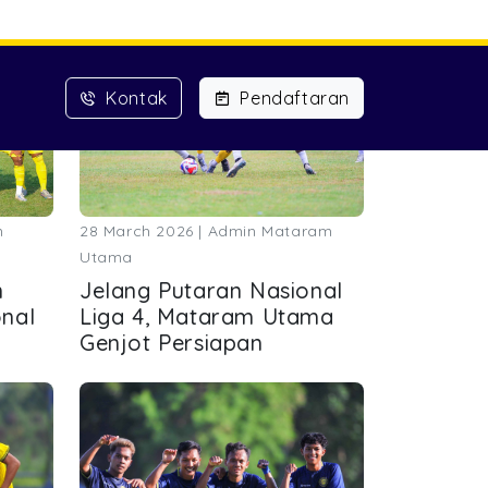
m
28 March 2026 | Admin Mataram
Utama
n
Jelang Putaran Nasional
nal
Liga 4, Mataram Utama
Genjot Persiapan