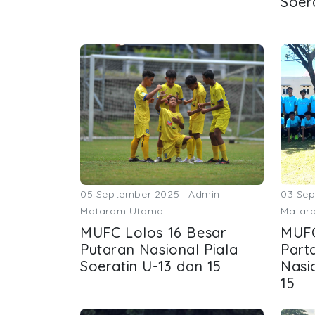
Soer
05 September 2025 | Admin
03 Sep
Mataram Utama
Matar
MUFC Lolos 16 Besar
MUFC
Putaran Nasional Piala
Part
Soeratin U-13 dan 15
Nasi
15