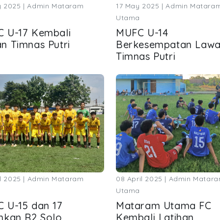
 2025 | Admin Mataram
17 May 2025 | Admin Matara
Utama
 U-17 Kembali
MUFC U-14
n Timnas Putri
Berkesempatan Law
Timnas Putri
il 2025 | Admin Mataram
08 April 2025 | Admin Matar
Utama
 U-15 dan 17
Mataram Utama FC
hkan R2 Solo
Kembali Latihan