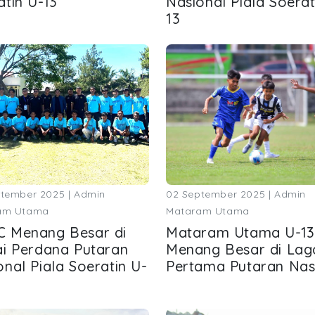
atin U-13
Nasional Piala Soerat
13
tember 2025 | Admin
02 September 2025 | Admin
am Utama
Mataram Utama
 Menang Besar di
Mataram Utama U-13
ai Perdana Putaran
Menang Besar di Lag
onal Piala Soeratin U-
Pertama Putaran Nas